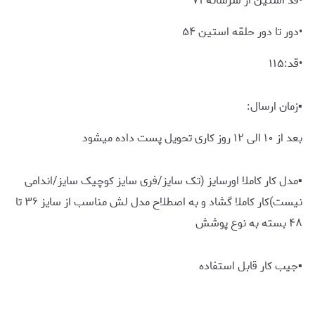
•قد استین از سرشانه ۷۱
•دور تا دور حلقه استین ۵۴
•قد:۱۱۵
▪️زمان ارسال:
بعد از ۱۰ الی ۱۲ روز کاری تحویل پست داده میشود
▪️مدل کار کاملا اورسایز (تک سایز/فری سایز کوچیک سایز/اندامی
نیست)کار کاملا گشاد و به اصطلاح مدل لش مناسب از سایز ۳۶ تا
۴۸ بسته به نوع پوشش
▪️جیب کار قابل استفاده