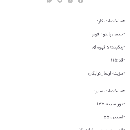
▪️مشخصات کار:
•رنگبندی: قهوه ای
▪️مشخصات سایز:
•دور سینه ۱۳۵
•استین ۵۵