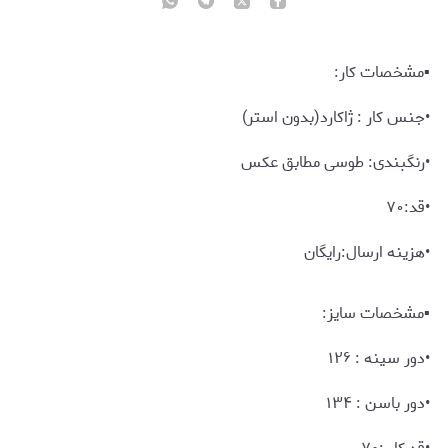
▪️مشخصات کار:
▪️مشخصات سایز:
•دور سینه : ۱۲۶
•دور باسن : ۱۳۴