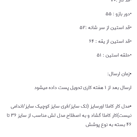
•قد کار :۷۰
•دور بازو : ۵۵
•قد استین از سر شانه :۵۲
•قد استین از یقه : ۶۴
•حلقه استین : ۵۱
▪️زمان ارسال:
ارسال بعد از ۱ هفته کاری تحویل پست داده میشود
▪️مدل کار کاملا اورسایز (تک سایز/فری سایز کوچیک سایز/اندامی
نیست)کار کاملا گشاد و به اصطلاح مدل لش مناسب از سایز ۳۶ تا
۴۶ بسته به نوع پوشش